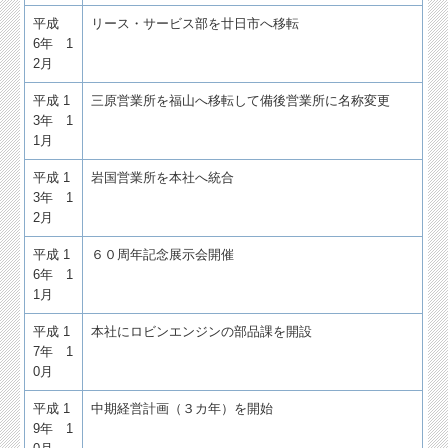
平成
リース・サービス部を廿日市へ移転
6年 1
2月
平成 1
三原営業所を福山へ移転して備後営業所に名称変更
3年 1
1月
平成 1
岩国営業所を本社へ統合
3年 1
2月
平成 1
６０周年記念展示会開催
6年 1
1月
平成 1
本社にロビンエンジンの部品課を開設
7年 1
0月
平成 1
中期経営計画（３カ年）を開始
9年 1