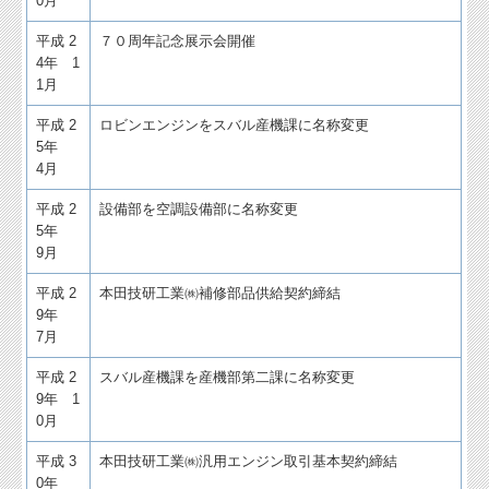
0月
平成 2
７０周年記念展示会開催
4年 1
1月
平成 2
ロビンエンジンをスバル産機課に名称変更
5年
4月
平成 2
設備部を空調設備部に名称変更
5年
9月
平成 2
本田技研工業㈱補修部品供給契約締結
9年
7月
平成 2
スバル産機課を産機部第二課に名称変更
9年 1
0月
平成 3
本田技研工業㈱汎用エンジン取引基本契約締結
0年