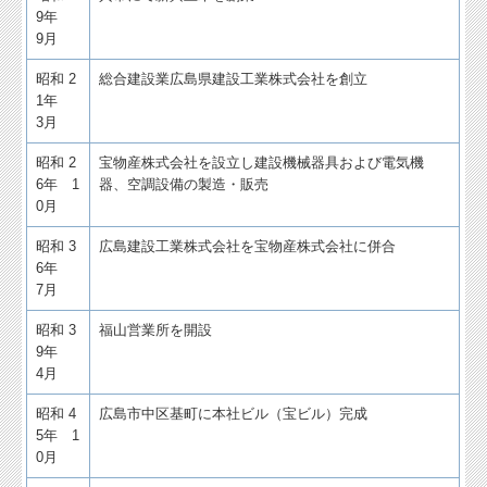
9年
9月
昭和 2
総合建設業広島県建設工業株式会社を創立
1年
3月
昭和 2
宝物産株式会社を設立し建設機械器具および電気機
6年 1
器、空調設備の製造・販売
0月
昭和 3
広島建設工業株式会社を宝物産株式会社に併合
6年
7月
昭和 3
福山営業所を開設
9年
4月
昭和 4
広島市中区基町に本社ビル（宝ビル）完成
5年 1
0月