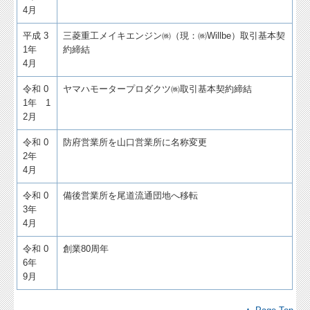
4月
平成 3
三菱重工メイキエンジン㈱（現：㈱Willbe）取引基本契
1年
約締結
4月
令和 0
ヤマハモータープロダクツ㈱取引基本契約締結
1年 1
2月
令和 0
防府営業所を山口営業所に名称変更
2年
4月
令和 0
備後営業所を尾道流通団地へ移転
3年
4月
令和 0
創業80周年
6年
9月