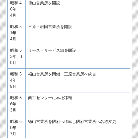
昭和 4
徳山営業所を開設
6年
4月
昭和 5
三原・岩国営業所を開設
1年
4月
昭和 5
リース・サービス部を開設
3年 1
0月
昭和 5
福山営業所を閉鎖、三原営業所へ統合
4年
9月
昭和 5
商工センターに本社移転
6年
3月
昭和 6
徳山営業所を防府へ移転し防府営業所へ名称変更
0年
7月