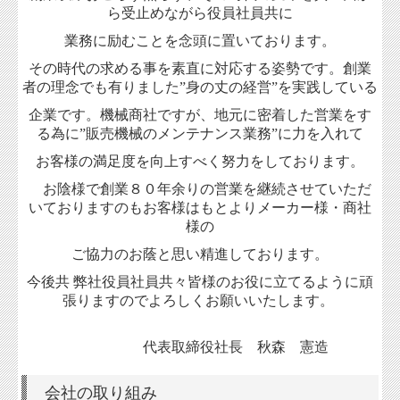
空調設
ら受止めながら役員社員共に
備部
業務に励むことを
念頭に
置いて
おりま
す。
営業拠
その時代の求める事を素直に対応する姿勢です。
創業
点
者の理念でも有りました
”身の丈の経営”を実践している
企業
です。
機械商社ですが、地元に密着した営業をす
リー
る為に”販売機械のメンテナンス業務”に力を入れて
ス・サ
ービス
お客様の
満足度
を
向上す
べく努力をしております。
部
お陰様で創業８０年余りの営業を継続させていただ
いておりますのもお客様はもとより
メーカー様・
商社
備後営
様の
業所
ご協力の
お
蔭と思い精進しております。
山口営
今後共 弊社役員社員共々皆様のお役に立てるように頑
業所
張りますのでよろしくお願いいたします。
株式会
代表取締役社長 秋森 憲造
社 エ
ヌ・ピ
ー・ケ
会社の取り組み