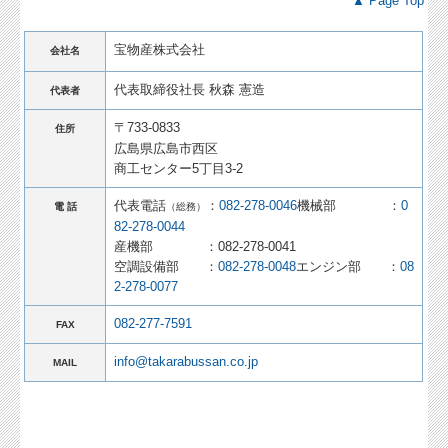
▲ Page Top
宝物産株式会社
会社名
代表取締役社長 秋森 憲造
代表者
〒733-0833
住所
広島県広島市西区
商工
センター5丁目3-2
代表電話
：
082-278-0046
機械部 ：
0
電 話
（総務）
82-278-0044
産機部 ：082-278-0041
空調設備部 ：
082-278-0048
エンジン部 ：
08
2-278-0077
082-277-7591
FAX
info@takarabussan.co.jp
MAIL