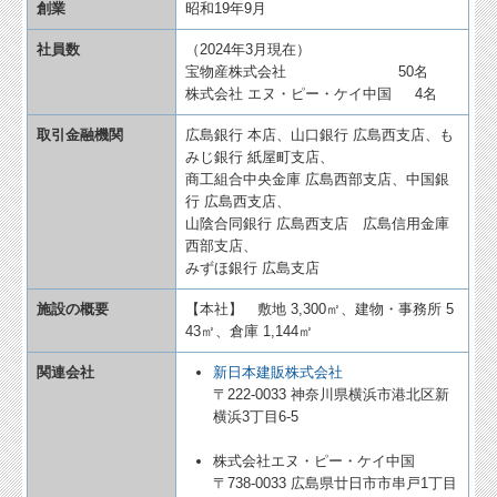
創業
昭和19年9月
社員数
（2024年3月現在）
宝物産株式会社 50名
株式会社 エヌ・ピー・ケイ中国 4名
取引金融機関
広島銀行 本店、山口銀行 広島西支店、も
みじ銀行 紙屋町支店、
商工組合中央金庫 広島西部支店、中国銀
行 広島西支店、
山陰合同銀行 広島西支店 広島信用金庫
西部支店、
みずほ銀行 広島支店
施設の概要
【本社】 敷地 3,300㎡、建物・事務所 5
43㎡、倉庫 1,144㎡
関連会社
新日本建販株式会社
〒222-0033 神奈川県横浜市港北区新
横浜3丁目6-5
株式会社エヌ・ピー・ケイ中国
〒738-0033 広島県廿日市市串戸1丁目