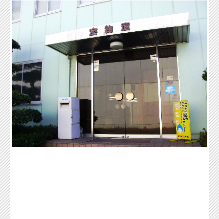
空調設
備部
営業拠
点
リー
ス・サ
ービス
部
備後営
業所
山口営
業所
株式会
社 エ
ヌ・ピ
ー・ケ