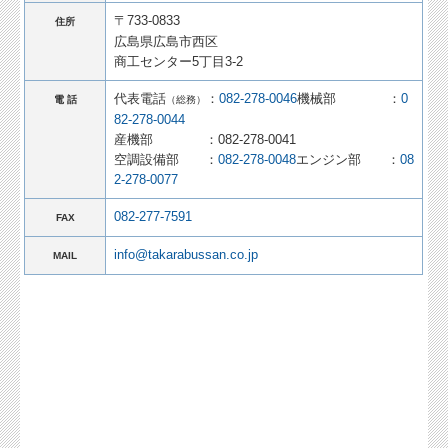
〒733-0833
住所
広島県広島市西区
商工
センター5丁目3-2
代表電話
：
082-278-0046
機械部 ：
0
電 話
（総務）
82-278-0044
産機部 ：082-278-0041
空調設備部 ：
082-278-0048
エンジン部 ：
08
2-278-0077
082-277-7591
FAX
info@takarabussan.co.jp
MAIL