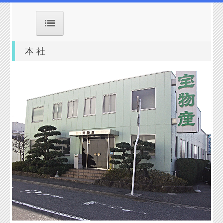
HOME
本 社
会社概
要
本社
営業部
門
機械部
産機部
エンジ
ン部